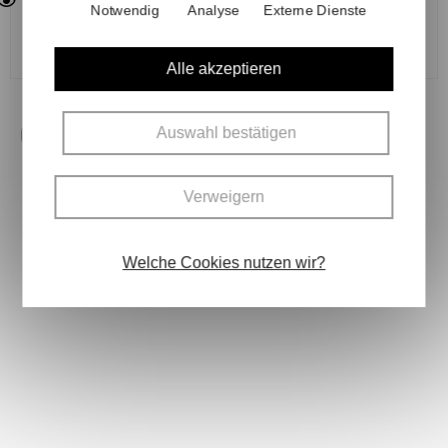
Passwort wiederholen*
Notwendig
Analyse
Externe Dienste
Alle akzeptieren
Auswahl bestätigen
Ich habe die
Datenschutzbestimmungen
gelesen
und akzeptiere sie.*
Verweigern
Registrierung abschließen
* Pflichtfeld
Welche Cookies nutzen wir?